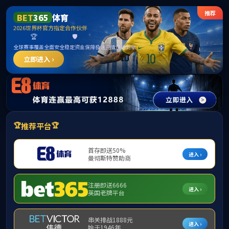
QY球友会-QY千亿球友会-QY球友会体育官网
2026年8月7日星期五1:29:39
首页
部门简介
新闻动态
学
服务指南