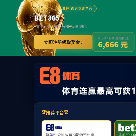
2026年8月7日星期五17:26:24
首页
部门简介
新闻动态