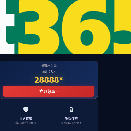
设为首页
加入收藏
联系我们
|
|
学科动态
服务指南
下载中心
党建工作
下载中心
联系我们