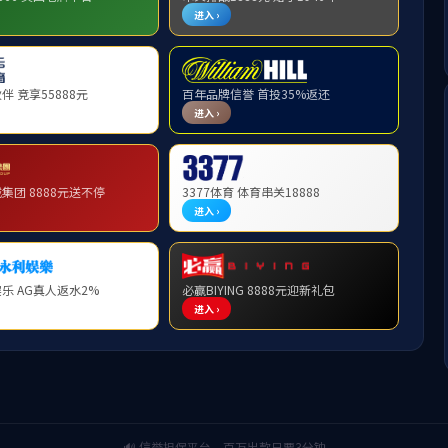
服务指南测试文章
日期： 2025-05-06 信息来源： 点击数:
QY球友会-QY千亿球友会-QY球友会体育官网
系统发生错误
抱歉
版权所有： QY球友会-QY千亿球友会-QY球友会体育官网
可能是由下列问题导致的：
Copyright© 2025 . All Rights Reserved.
当前页面发生错误， 请联系管理员（错误标识码：3360I），或稍后重试