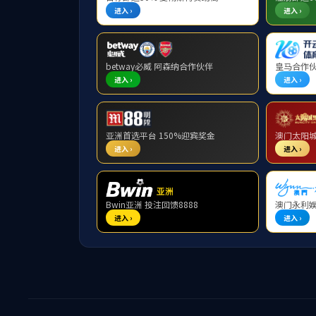
服务指南
服务指南测试文章